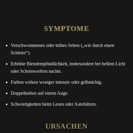
S
Y
M
P
T
O
M
E
Verschwommenes oder trübes Sehen („wie durch einen
Schleier“).
Erhöhte Blendempfindlichkeit, insbesondere bei hellem Licht
oder Scheinwerfern nachts.
Farben wirken weniger intensiv oder gelbstichig.
Doppeltsehen auf einem Auge.
Schwierigkeiten beim Lesen oder Autofahren.
U
R
S
A
C
H
E
N