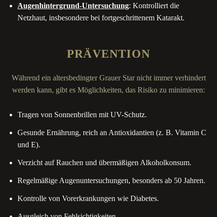
Augenhintergrund-Untersuchung
: Kontrolliert die
Netzhaut, insbesondere bei fortgeschrittenem Katarakt.
P
R
Ä
V
E
N
T
I
O
N
Während ein altersbedingter Grauer Star nicht immer verhindert
werden kann, gibt es Möglichkeiten, das Risiko zu minimieren:
Tragen von Sonnenbrillen mit UV-Schutz.
Gesunde Ernährung, reich an Antioxidantien (z. B. Vitamin C
und E).
Verzicht auf Rauchen und übermäßigen Alkoholkonsum.
Regelmäßige Augenuntersuchungen, besonders ab 50 Jahren.
Kontrolle von Vorerkrankungen wie Diabetes.
Ausgleich von Fehlsichtigkeiten.