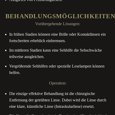
B
E
H
A
N
D
L
U
N
G
S
M
Ö
G
L
I
C
H
K
E
I
T
E
Vorübergehende Lösungen:
In frühen Stadien können eine Brille oder Kontaktlinsen ein
fortschreiten erheblich einbremsen.
Im mittleren Stadien kann eine Sehhilfe die Sehschwäche
teilweise ausgleichen.
Vergrößernde Sehhilfen oder spezielle Leselampen können
helfen.
Operation:
Die einzige effektive Behandlung ist die chirurgische
Entfernung der getrübten Linse. Dabei wird die Linse durch
eine klare, künstliche Linse (Intraokularlinse) ersetzt.