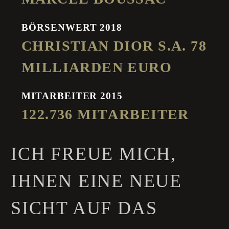
BÖRSENWERT 2018
C
H
R
I
S
T
I
A
N
D
I
O
R
S
.
A
.
7
8
M
I
L
L
I
A
R
D
E
N
E
U
R
O
MITARBEITER 2015
1
2
2
.
7
3
6
M
I
T
A
R
B
E
I
T
E
R
ICH FREUE MICH,
IHNEN EINE NEUE
SICHT AUF DAS