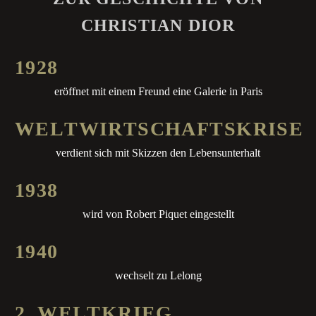
CHRISTIAN DIOR
1
9
2
8
eröffnet mit einem Freund eine Galerie in Paris
W
E
L
T
W
I
R
T
S
C
H
A
F
T
S
K
R
I
S
E
verdient sich mit Skizzen den Lebensunterhalt
1
9
3
8
wird von Robert Piquet eingestellt
1
9
4
0
wechselt zu Lelong
2
.
W
E
L
T
K
R
I
E
G