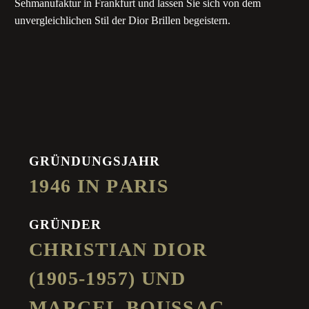
Sehmanufaktur in Frankfurt und lassen Sie sich von dem
unvergleichlichen Stil der Dior Brillen begeistern.
GRÜNDUNGSJAHR
1
9
4
6
I
N
P
A
R
I
S
GRÜNDER
C
H
R
I
S
T
I
A
N
D
I
O
R
(
1
9
0
5
-
1
9
5
7
)
U
N
D
M
A
R
C
E
L
B
O
U
S
S
A
C