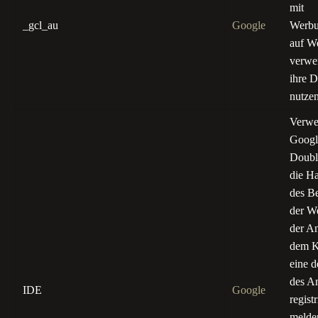
mit
_gcl_au
Google
Werbu
auf W
verwen
ihre D
nutzen
Verwe
Googl
Doubl
die H
des Be
der W
der A
dem K
eine 
des An
IDE
Google
regist
melde