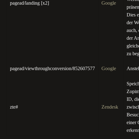
pagead/landing [x2]
Google
präsen
Dies e
der W
auch, 
der An
gleic
zu be
pagead/viewthroughconversion/852607577
Google
Anste
Speich
Zopim
ID, di
zte#
Zendesk
zwisc
Besuc
einer 
erkenn