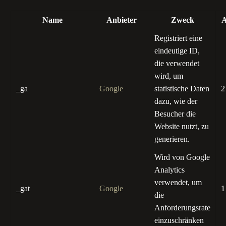
Name
Anbieter
Zweck
A
Registriert eine
eindeutige ID,
die verwendet
wird, um
_ga
Google
statistische Daten
2
dazu, wie der
Besucher die
Website nutzt, zu
generieren.
Wird von Google
Analytics
verwendet, um
_gat
Google
1
die
Anforderungsrate
einzuschränken