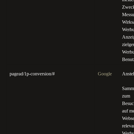
Zweck
Messu
Wirks
Werbu
Anzei
zielge
Werbu
Benutz
pagead/1p-conversion/#
Google
Anste
Samme
zum
Besuc
auf m
Webse
releva
Werbu